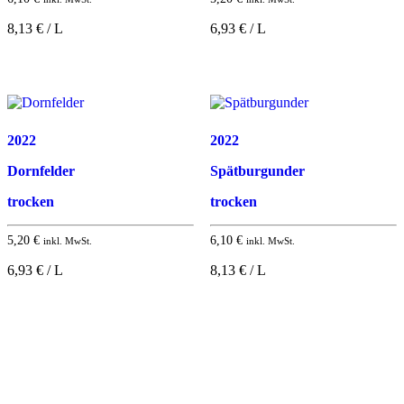
8,13 € / L
6,93 € / L
2022
2022
Dornfelder
Spätburgunder
trocken
trocken
5,20
€
6,10
€
inkl. MwSt.
inkl. MwSt.
6,93 € / L
8,13 € / L
Nach
oben
Zahlungsarten