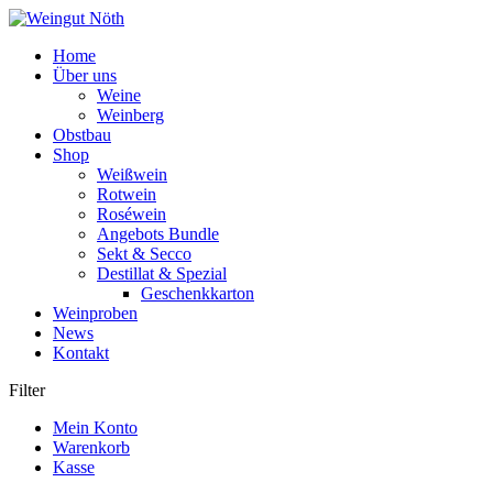
Weiter
zum
Home
Inhalt
Über uns
Weine
Weinberg
Obstbau
Shop
Weißwein
Rotwein
Roséwein
Angebots Bundle
Sekt & Secco
Destillat & Spezial
Geschenkkarton
Weinproben
News
Kontakt
Filter
Mein Konto
Warenkorb
Kasse