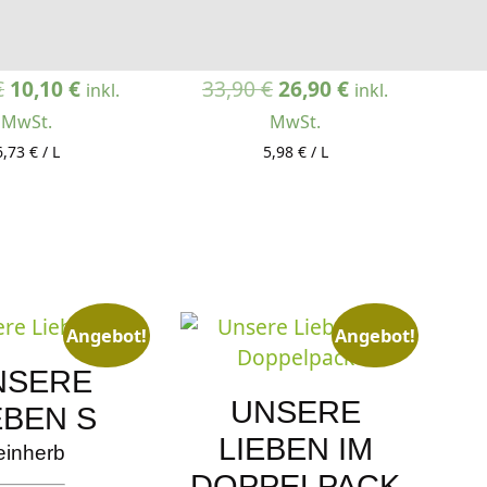
trocken
trocken
Ursprünglicher
Aktueller
Ursprünglicher
Aktueller
€
10,10
€
33,90
€
26,90
€
inkl.
inkl.
Preis
Preis
Preis
Preis
MwSt.
MwSt.
war:
ist:
war:
ist:
6,73 € / L
5,98 € / L
11,30 €
10,10 €.
33,90 €
26,90 €.
Angebot!
Angebot!
NSERE
UNSERE
EBEN S
LIEBEN IM
einherb
DOPPELPACK