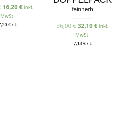
Ursprünglicher
Aktueller
€
16,20
€
inkl.
feinherb
Preis
Preis
MwSt.
war:
ist:
Ursprünglicher
Aktueller
7,20 € / L
36,00
€
32,10
€
inkl.
18,00 €
16,20 €.
Preis
Preis
MwSt.
war:
ist:
7,13 € / L
36,00 €
32,10 €.