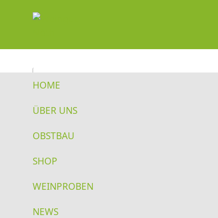
Weiter
zum
Inhalt
Start
/ Angebo
HOME
ANGEB
Produktkategorien
ÜBER UNS
Geschmack
OBSTBAU
Alle 8 Produk
Nach Preis
SHOP
filtern
WEINPROBEN
NEWS
SPARG