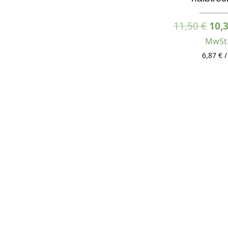
Urs
11,50
€
10,
Prei
MwSt
war
6,87 € /
11,5