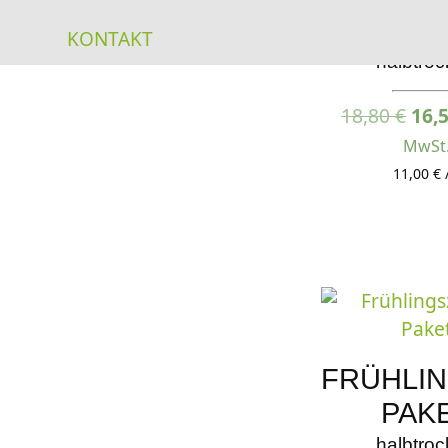
KLASS
KONTAKT
halbtro
Urs
18,80
€
16,
Prei
MwSt
war
11,00 € 
18,8
FRÜHLI
PAK
halbtro