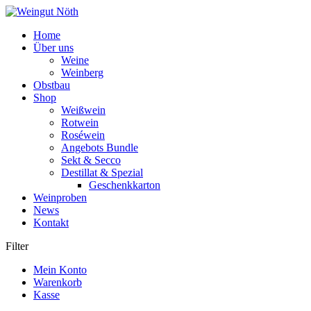
Weiter
zum
Home
Inhalt
Über uns
Weine
Weinberg
Obstbau
Shop
Weißwein
Rotwein
Roséwein
Angebots Bundle
Sekt & Secco
Destillat & Spezial
Geschenkkarton
Weinproben
News
Kontakt
Filter
Mein Konto
Warenkorb
Kasse