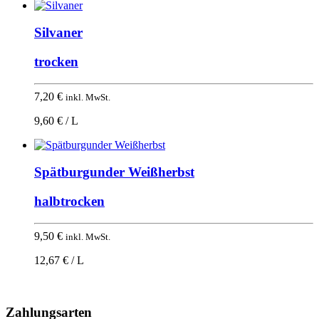
Silvaner
trocken
7,20
€
inkl. MwSt.
9,60 € / L
Spätburgunder Weißherbst
halbtrocken
9,50
€
inkl. MwSt.
12,67 € / L
Nach
oben
Zahlungsarten