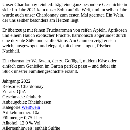
Unser Chardonnay feinherb trägt eine ganz besondere Geschichte in
sich: Im Jahr 2021 kam unser Sohn auf die Welt, und im selben Jahr
wurde auch unser Chardonnay zum ersten Mal geerntet. Ein Wein,
der uns seither besonders am Herzen liegt.
Er überzeugt mit feinen Fruchtaromen von reifen Äpfeln, Aprikosen
und einem Hauch exotischer Früchte, harmonisch abgerundet durch
eine dezente Süße und sanfte Säure. Am Gaumen zeigt er sich
weich, ausgewogen und elegant, mit einem langen, frischen
Nachhall.
Ein charmanter Weißwein, der zu Geflügel, mildem Käse oder
einfach zum Genießen im Garten perfekt passt – und dabei ein
Stück unserer Familiengeschichte erzählt.
Jahrgang:
2022
Rebsorte:
Chardonnay
Zusatz:
QbA
Geschmack:
feinherb
Anbaugebiet:
Rheinhessen
Kategorie:
Weißwein
Artikelnummer:
10a
Füllmenge:
0,75 Liter
Alkohol:
12,0 % Vol.
Allergenhinweis:
enthält Sulfite