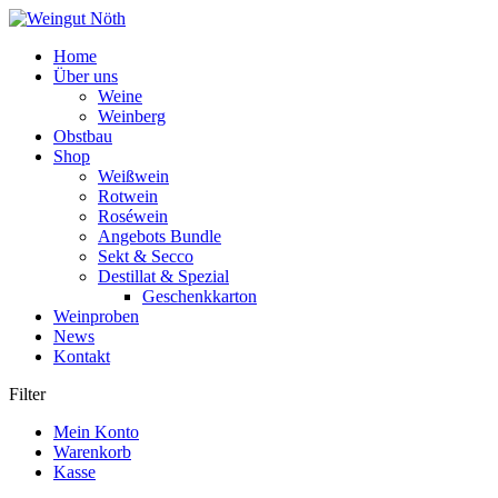
Weiter
zum
Home
Inhalt
Über uns
Weine
Weinberg
Obstbau
Shop
Weißwein
Rotwein
Roséwein
Angebots Bundle
Sekt & Secco
Destillat & Spezial
Geschenkkarton
Weinproben
News
Kontakt
Filter
Mein Konto
Warenkorb
Kasse