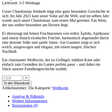
Lieferzeit:
3-5 Werktage
Unser Chardonnay feinherb trägt eine ganz besondere Geschichte in
sich: Im Jahr 2021 kam unser Sohn auf die Welt, und im selben Jahr
wurde auch unser Chardonnay zum ersten Mal geerntet. Ein Wein,
der uns seither besonders am Herzen liegt.
Er überzeugt mit feinen Fruchtaromen von reifen Äpfeln, Aprikosen
und einem Hauch exotischer Früchte, harmonisch abgerundet durch
eine dezente Süße und sanfte Säure. Am Gaumen zeigt er sich
weich, ausgewogen und elegant, mit einem langen, frischen
Nachhall.
Ein charmanter Weißwein, der zu Geflügel, mildem Käse oder
einfach zum Genießen im Garten perfekt passt – und dabei ein
Stück unserer Familiengeschichte erzählt.
MAX-
Chardonnay
In den Warenkorb
Menge
Artikelnummer:
10a
Kategorie:
Weißwein
Analyse & Nährinfo
Weitere Informationen
Rezensionen (0)