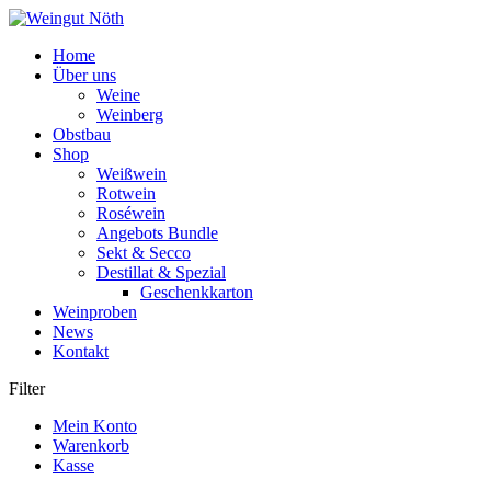
Weiter
zum
Home
Inhalt
Über uns
Weine
Weinberg
Obstbau
Shop
Weißwein
Rotwein
Roséwein
Angebots Bundle
Sekt & Secco
Destillat & Spezial
Geschenkkarton
Weinproben
News
Kontakt
Filter
Mein Konto
Warenkorb
Kasse