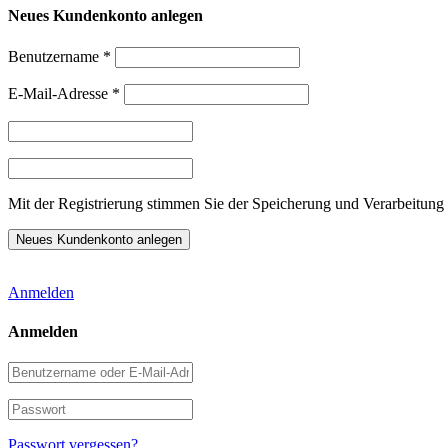
Neues Kundenkonto anlegen
Benutzername
*
E-Mail-Adresse
*
Mit der Registrierung stimmen Sie der Speicherung und Verarbeitung 
Anmelden
Anmelden
Benutzername
oder
E-
Passwort
Mail-
Adresse
Passwort vergessen?